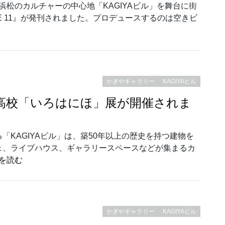
を再発見 浜松のカルチャーの中心地「KAGIYAビル」を舞台に街
SUE 11』が発刊されました。プロデュースするのは空きビ
刊｜育つ街、浜松のこれまでとこれから。”
かぎやギャラリー
KAGIYAビル
芸高校「いろはにほ」展が開催されま
KAGIYAビル」は、築50年以上の歴史を持つ建物を
ェ、ライブハウス、ギャラリースペースなどが集まるカ
“カギヤギャラリー｜浜松学芸高校「いろはにほ」展が
を読む
かぎやギャラリー
KAGIYAビル