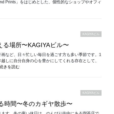
nd Prints」をはじめとした、個性的なショップやオフィ
スポット！「KAGIYAビル」”
KAGIYAビル
る場所〜KAGIYAビル〜
計画など、日々忙しい毎日を過ごす方も多い季節です。1
年越しに自分自身の心を豊かにしてくれる存在として、
“年末年始を愉しむモノと出会える場所〜KAGIYAビ
続きを読む
KAGIYAビル
る時間〜冬のカギヤ散歩〜
ります。冬の寒い休日は、のんびり街中にある喫茶店で