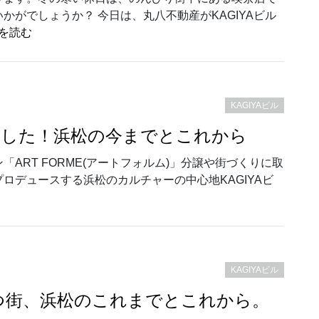
がでしょうか？ 今日は、丸八不動産がKAGIYAビル
“まちの記憶とくらしがつながる時間〜冬のカギヤ散歩〜
を読む
KAGIYAビル
発行しました！浜松の今までとこれから
ART FORME(アートフォルム)」分譲や街づくりに取
ロデュースする浜松のカルチャーの中心地KAGIYAビ
GIYA ISSUE 9』発行しました！浜松の今までとこれから”
KAGIYAビル
発刊｜育つ街、浜松のこれまでとこれから。