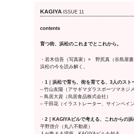
KAGIYA
ISSUE 11
contents
育つ街、浜松のこれまでとこれから。
・若木信吾（写真家）× 野尻真（谷島屋書
浜松の今を読み解く。
・
1｜浜松で育ち、街を育てる、3人のスト
– 竹山友陽（アサギマダラスポーツマネジ
– 鳥居大資（烏居食品株式会社）
– 千田花（イラストレーター、サインペイ
・
2｜KAGIYAビルで考える、これからの
平野啓介（丸八不動産）
人が集まる場所、KAGIYAビルを知る。