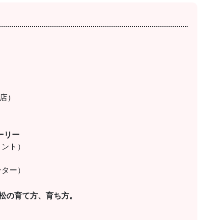
店）
ーリー
メント）
ンター）
浜松の育て方、育ち方。