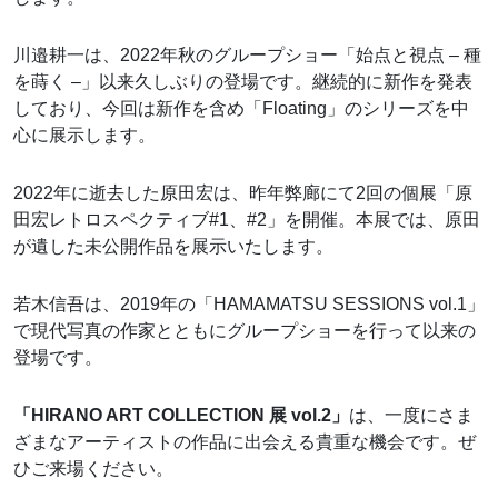
川邉耕一は、2022年秋のグループショー「始点と視点 – 種
を蒔く –」以来久しぶりの登場です。継続的に新作を発表
しており、今回は新作を含め「Floating」のシリーズを中
心に展示します。
2022年に逝去した原田宏は、昨年弊廊にて2回の個展「原
田宏レトロスペクティブ#1、#2」を開催。本展では、原田
が遺した未公開作品を展示いたします。
若木信吾は、2019年の「HAMAMATSU SESSIONS vol.1」
で現代写真の作家とともにグループショーを行って以来の
登場です。
「HIRANO ART COLLECTION 展 vol.2」
は、一度にさま
ざまなアーティストの作品に出会える貴重な機会です。ぜ
ひご来場ください。