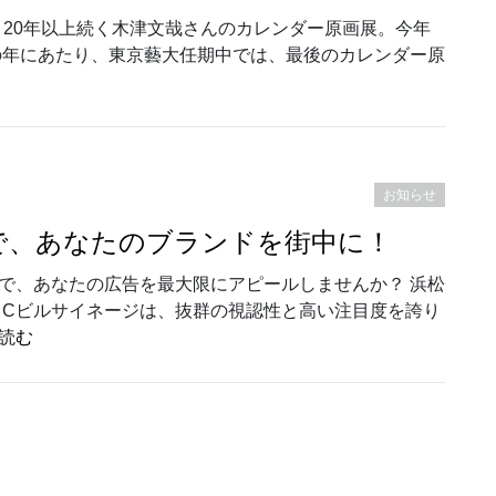
も] 20年以上続く木津文哉さんのカレンダー原画展。今年
の年にあたり、東京藝大任期中では、最後のカレンダー原
rano Art Gallery｜[木津文哉カレンダー原画展2025＋笹野井もも]1/
お知らせ
゙、あなたのブランドを街中に！
で、あなたの広告を最大限にアピールしませんか？ 浜松
るCビルサイネージは、抜群の視認性と高い注目度を誇り
“新浜松駅前のサイネージ広告で、あなたのブランドを街中
読む