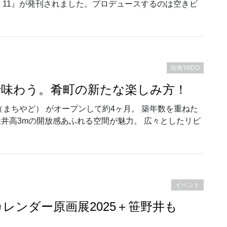
SUE 11』が発刊されました。プロデュースするのは空きビ
刊｜育つ街、浜松のこれまでとこれから。”
街舎YADO
Nで味わう。肴町の新たな楽しみ方！
 街舎（まちやど） がオープンして約4ヶ月。 築年数を重ねた
井高3mの開放感あふれる空間が魅力。 広々としたリビ
CHANで味わう。肴町の新たな楽しみ方！”
イベント
木津文哉カレンダー原画展2025＋笹野井も