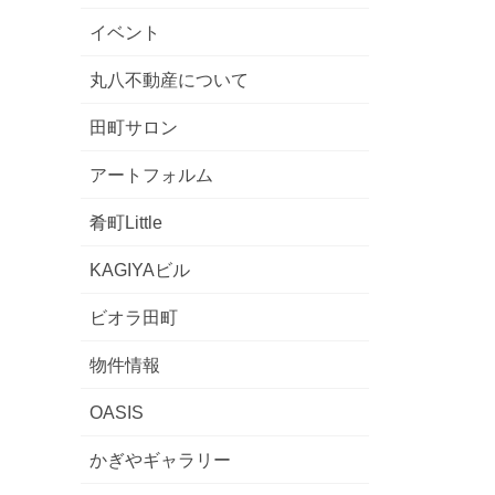
イベント
超えた音楽の響き～”]1/10開催”
丸八不動産について
田町サロン
アートフォルム
肴町Little
KAGIYAビル
ビオラ田町
11/16~12/1”
物件情報
OASIS
かぎやギャラリー