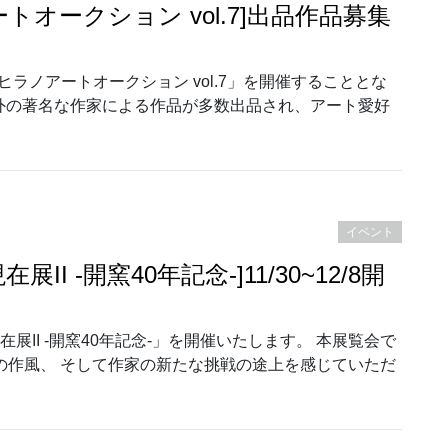
ヒラノアートオークション vol.7]出品作品募集
年2月に「ヒラノアートオークション vol.7」を開催することとな
外の著名な作家による作品が多数出品され、アート愛好
ery｜[ヒラノアートオークション vol.7]出品作品募集のお知らせ”
イベント
の現在展II -開窯40年記念-]11/30~12/8開
口剛の現在展II -開窯40年記念-」を開催いたします。 本展覧会で
自の作風、 そして作家の新たな挑戦の途上を感じていただ
剛の現在展II -開窯40年記念-]11/30~12/8開催”