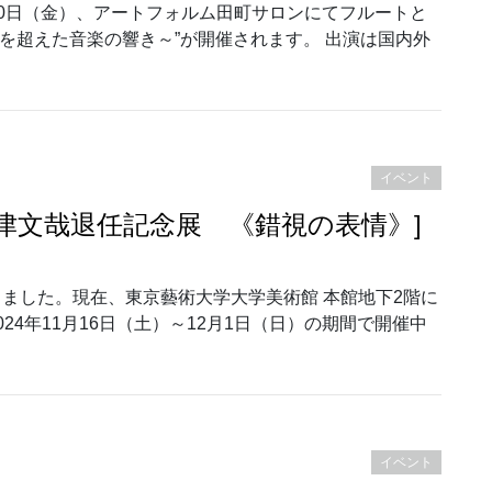
月10日（金）、アートフォルム田町サロンにてフルートと
時代を超えた音楽の響き～”が開催されます。 出演は国内外
ン｜[フルートとピアノによる新春コンサート“STYLISH ～時代を
イベント
木津文哉退任記念展 《錯視の表情》]
ました。現在、東京藝術大学大学美術館 本館地下2階に
4年11月16日（土）～12月1日（日）の期間で開催中
京藝術大学 大学美術館｜[木津文哉退任記念展 《錯視の表情》]開催中 
イベント