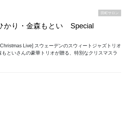
田町サロン
り・金森もとい Special
hristmas Live] スウェーデンのスウィートジャズトリオ
森もといさんの豪華トリオが贈る、特別なクリスマスラ
原ひかり・金森もとい Special Christmas Live]”