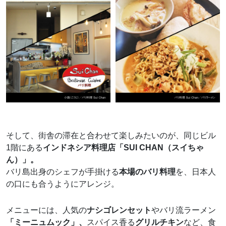
そして、街舎の滞在と合わせて楽しみたいのが、同じビル
1階にある
インドネシア料理店「SUI CHAN（スイちゃ
ん）」。
バリ島出身のシェフが手掛ける
本場のバリ料理
を、日本人
の口にも合うようにアレンジ。
メニューには、人気の
ナシゴレンセット
やバリ流ラーメン
「ミーニュムック」、
スパイス香る
グリルチキン
など、食