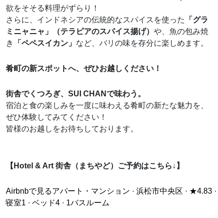
欲をそそる料理がずらり！
さらに、インドネシアの伝統的なスパイスを使った
「グラ
ミニャニャ」（テラピアのスパイス揚げ）
や、魚の包み焼
き
「ペペスイカン」
など、バリの味を存分に楽しめます。
肴町の新スポットへ、ぜひお越しください！
街舎でくつろぎ、SUI CHANで味わう。
宿泊と食の楽しみを一度に味わえる肴町の新たな魅力を、
ぜひ体験してみてください！
皆様のお越しをお待ちしております。
【Hotel & Art 街舎（まちやど）ご予約はこちら↓】
Airbnbで見る
アパート・マンション · 浜松市中央区 · ★4.83 ·
寝室1 · ベッド4 · 1バスルーム